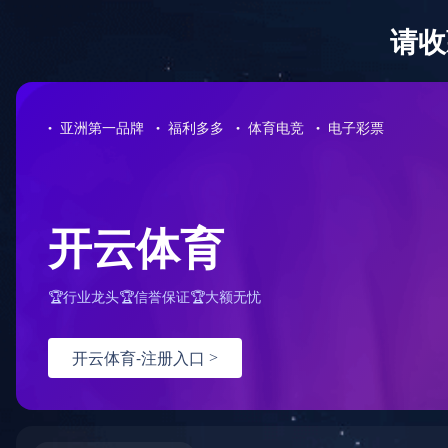
您好！欢迎访问乐鱼网页版登录入口
网站首页
关于华祥
产品中心