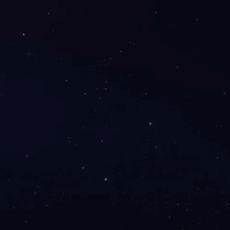
0515-86276659