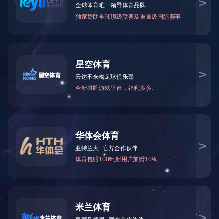
主页
>
产品中心
>
机械加工类
>
注塑、压铸、注胶等零配件
锻件类
锻圆类
锻台阶轴类
锻方坯类
精密铸造类