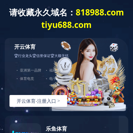
您好！欢迎访问乐鱼网页版登录入口
网站首页
关于华祥
产品中心
新闻中心